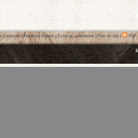
e connecter
|
Mentions légales
|
Ecrire au webmaster
|
Plan du site
|
RSS 