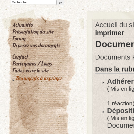
Accueil du si
imprimer
Documen
Documents P
Dans la rub
Adhérer 
( Mis en l
1 réaction
Déposit
( Mis en li
Documen