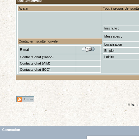
scottemonville
Avatar
Tout à propos de :scott
Inscrit le :
Messages :
Contacter : scottemonville
Localisation
E-mail
Emploi
Loisirs
Contacts chat (Yahoo)
Contacts chat (AIM)
Contacts chat (ICQ)
Forum
Réali
Connexion