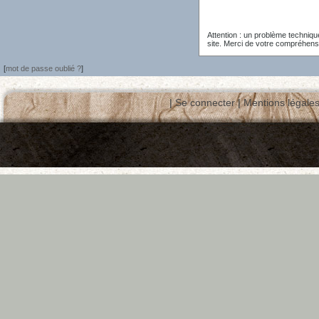
Attention : un problème techniq
site. Merci de votre compréhens
[
mot de passe oublié ?
]
|
Se connecter
|
Mentions légale