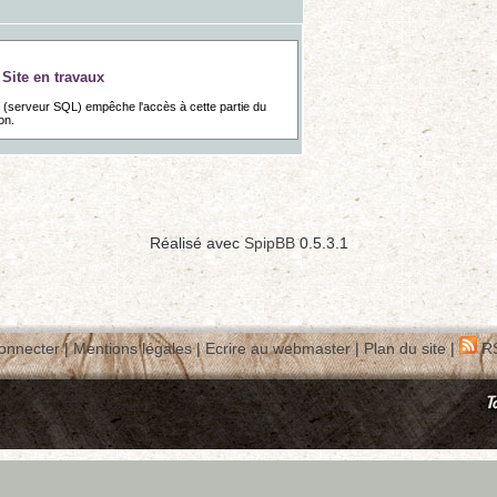
Site en travaux
e (serveur SQL) empêche l'accès à cette partie du
on.
Réalisé avec
SpipBB
0.5.3.1
onnecter
|
Mentions légales
|
Ecrire au webmaster
|
Plan du site
|
RS