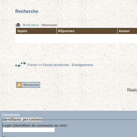
Recherche
Modérateur :
Webmaster
Sujets
Réponses
Auteur
Forum
<>
Forum recherche - Enseignement
Recherche
Réal
Connexion
Identifiants personnels
Login (identifiant de connexion au site) :