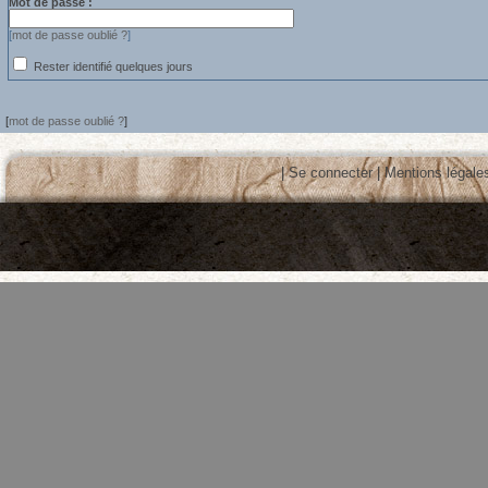
Mot de passe :
[
mot de passe oublié ?
]
Rester identifié quelques jours
[
mot de passe oublié ?
]
|
Se connecter
|
Mentions légale