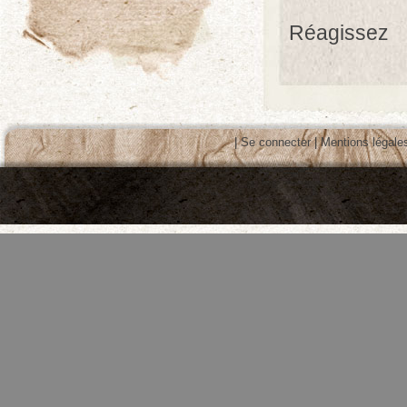
Réagissez
|
Se connecter
|
Mentions légale