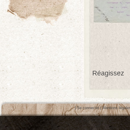
Réagissez
|
Se connecter
|
Mentions légale