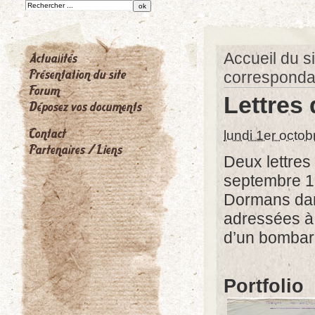
Accueil du si
correspond
Lettres 
lundi 1er octo
Deux lettres
septembre 19
Dormans dan
adressées à A
d’un bombard
Portfolio