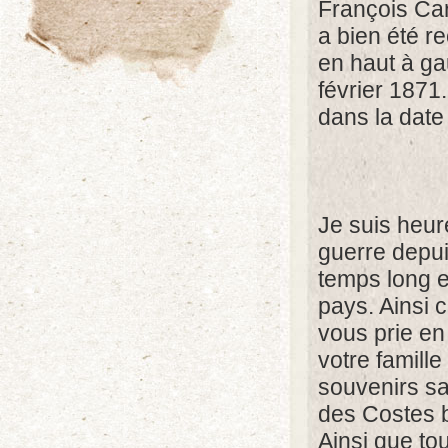
François Cart
a bien été r
en haut à ga
février 1871.
dans la date 
Je suis heur
guerre depuis
temps long et
pays. Ainsi 
vous prie e
votre famill
souvenirs san
des Costes 
Ainsi que to