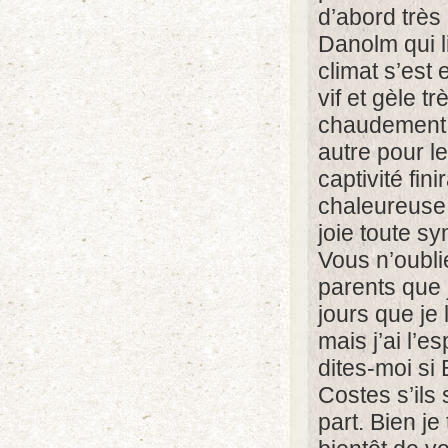
d’abord très
Danolm qui l
climat s’est 
vif et gèle 
chaudement p
autre pour 
captivité fin
chaleureuse 
joie toute s
Vous n’oubl
parents que 
jours que je 
mais j’ai l’e
dites-moi si
Costes s’ils 
part. Bien j