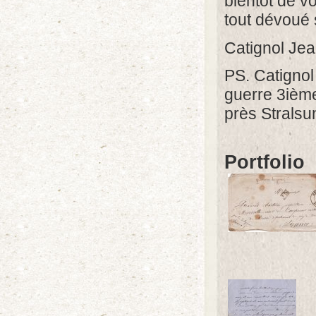
bientôt de v
tout dévoué 
Catignol Je
PS. Catignol
guerre 3ièm
près Stralsu
Portfolio