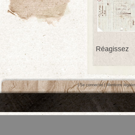
Réagissez
|
Se connecter
|
Mentions légale