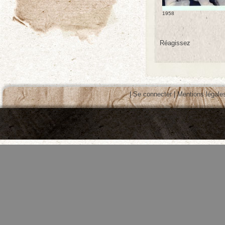
1958
Réagissez
|
Se connecter
|
Mentions légale