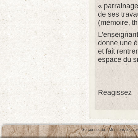
« parrainage
de ses travau
(mémoire, t
L’enseignant
donne une é
et fait rentr
espace du si
Réagissez
|
Se connecter
|
Mentions légale