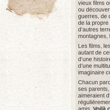
vieux films 
ou découvert
guerres, de 
de la propre
d’autres ter
montagnes, 
Les films, l
autant de ce
d’une histoir
d’une multit
imaginaire co
Chacun parco
ses parents,
aimeraient d
régulièrement
amis.
Voilà 