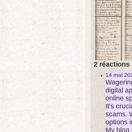
2 réactions
14 mai 20
Wagering
digital
online sp
It’s cru
scams. W
options 
My blog 