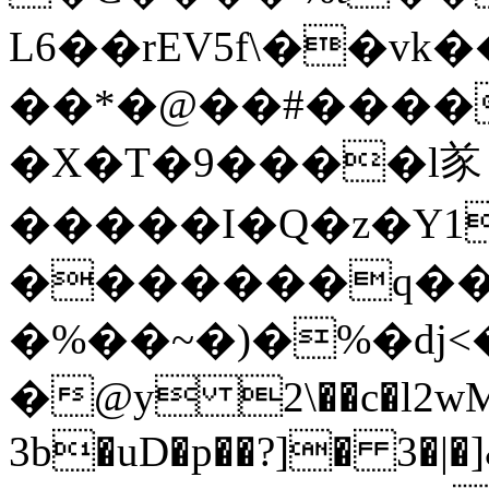
L6��rEV5f\��vk
��*�@��#����
�X�T�9����l㒸
�����I�Q�z�Y1�
�������q��
�%��~�)�%�dj<�
�@y 2\��c�l2wM
3b�uD�p��?]� 3�|�]