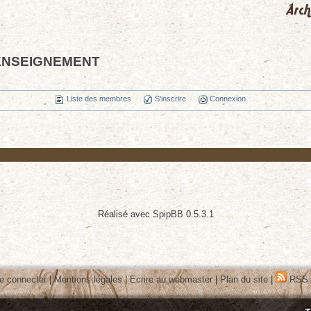
ENSEIGNEMENT
Liste des membres
S'inscrire
Connexion
Réalisé avec
SpipBB
0.5.3.1
e connecter
|
Mentions légales
|
Ecrire au webmaster
|
Plan du site
|
RSS 