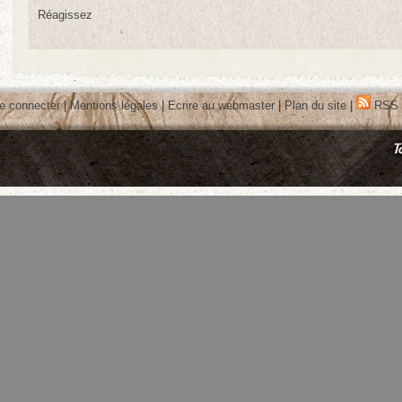
Réagissez
e connecter
|
Mentions légales
|
Ecrire au webmaster
|
Plan du site
|
RSS 