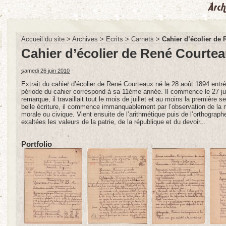
Accueil du site
>
Archives
>
Ecrits
>
Carnets
>
Cahier d’écolier de
Cahier d’écolier de René Courte
samedi 26 juin 2010
Extrait du cahier d’écolier de René Courteaux né le 28 août 1894 entré
période du cahier correspond à sa 11ème année. Il commence le 27 juin
remarque, il travaillait tout le mois de juillet et au moins la première
belle écriture, il commence immanquablement par l’observation de la mé
morale ou civique. Vient ensuite de l’arithmétique puis de l’orthograp
exaltées les valeurs de la patrie, de la république et du devoir...
Portfolio